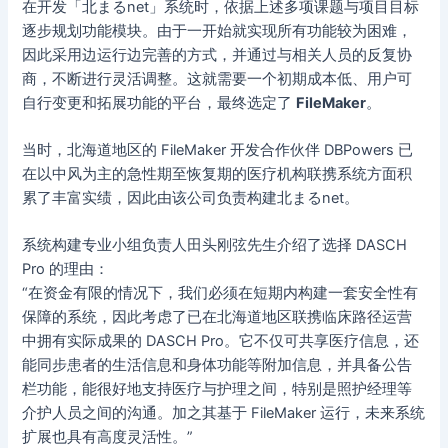
在开发「北まるnet」系统时，依据上述多项课题与项目目标
逐步规划功能模块。由于一开始就实现所有功能较为困难，
因此采用边运行边完善的方式，并通过与相关人员的反复协
商，不断进行灵活调整。这就需要一个初期成本低、用户可
自行变更和拓展功能的平台，最终选定了
FileMaker
。
当时，北海道地区的 FileMaker 开发合作伙伴 DBPowers 已
在以中风为主的急性期至恢复期的医疗机构联携系统方面积
累了丰富实绩，因此由该公司负责构建北まるnet。
系统构建专业小组负责人田头刚弦先生介绍了选择 DASCH
Pro 的理由：
“在资金有限的情况下，我们必须在短期内构建一套安全性有
保障的系统，因此考虑了已在北海道地区联携临床路径运营
中拥有实际成果的 DASCH Pro。它不仅可共享医疗信息，还
能同步患者的生活信息和身体功能等附加信息，并具备公告
栏功能，能很好地支持医疗与护理之间，特别是照护经理等
介护人员之间的沟通。加之其基于 FileMaker 运行，未来系统
扩展也具有高度灵活性。”