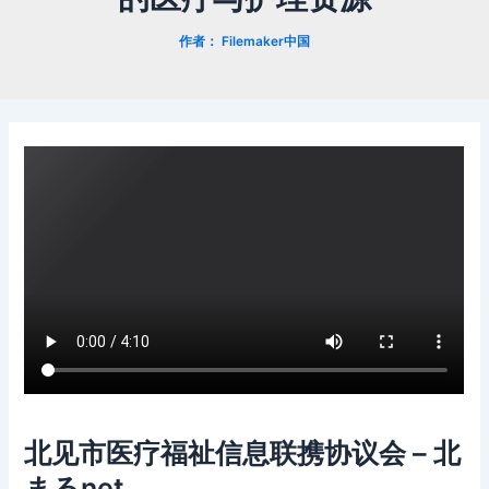
作者：
Filemaker中国
北见市医疗福祉信息联携协议会 – 北
まるnet