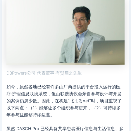
DBPowers公司 代表董事 有贺启之先生
如今，虽然各地已经有许多由厂商提供的平台投入运行的医
疗·护理信息联携系统，但由联携协议会亲自参与设计与开发
的案例仍属少数。因此，在构建“北まるnet”时，项目重视了
以下两点：（1）能够让多个组织参与进来，（2）可持续多
年参与且能够持续运营。
虽然 DASCH Pro 已经具备共享患者医疗信息与生活信息、多