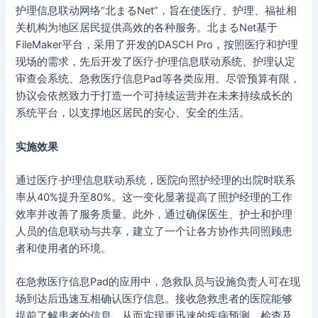
护理信息联动网络“北まるNet”，旨在使医疗、护理、福祉相
关机构为地区居民提供高效的各种服务。北まるNet基于
FileMaker平台，采用了开发的DASCH Pro，按照医疗和护理
现场的需求，先后开发了医疗·护理信息联动系统、护理认定
审查会系统、急救医疗信息Pad等各类应用。尽管预算有限，
协议会依然致力于打造一个可持续运营并在未来持续成长的
系统平台，以支撑地区居民的安心、安全的生活。
实施效果
通过医疗·护理信息联动系统，医院向照护经理的出院时联系
率从40%提升至80%。这一变化显著提高了照护经理的工作
效率并改善了服务质量。此外，通过确保医生、护士和护理
人员的信息联动与共享，建立了一个让各方协作共同照顾患
者和使用者的环境。
在急救医疗信息Pad的应用中，急救队员与设施负责人可在现
场到达后迅速互相确认医疗信息。接收急救患者的医院能够
提前了解患者的信息，从而实现更迅速的疾病预测、检查及