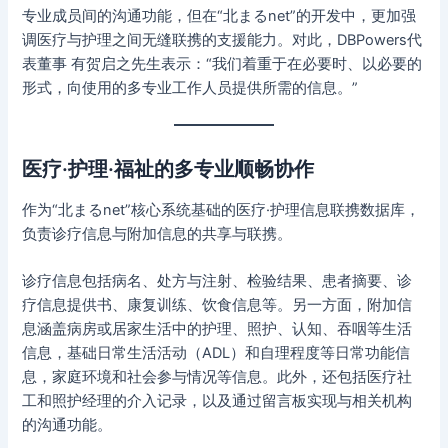
专业成员间的沟通功能，但在“北まるnet”的开发中，更加强
调医疗与护理之间无缝联携的支援能力。对此，DBPowers代
表董事 有贺启之先生表示：“我们着重于在必要时、以必要的
形式，向使用的多专业工作人员提供所需的信息。”
医疗·护理·福祉的多专业顺畅协作
作为“北まるnet”核心系统基础的医疗·护理信息联携数据库，
负责诊疗信息与附加信息的共享与联携。
诊疗信息包括病名、处方与注射、检验结果、患者摘要、诊
疗信息提供书、康复训练、饮食信息等。另一方面，附加信
息涵盖病房或居家生活中的护理、照护、认知、吞咽等生活
信息，基础日常生活活动（ADL）和自理程度等日常功能信
息，家庭环境和社会参与情况等信息。此外，还包括医疗社
工和照护经理的介入记录，以及通过留言板实现与相关机构
的沟通功能。