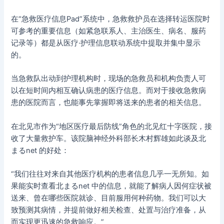
在“急救医疗信息Pad”系统中，急救救护员在选择转运医院时
可参考的重要信息（如紧急联系人、主治医生、病名、服药
记录等）都是从医疗·护理信息联动系统中提取并集中显示
的。
当急救队出动到护理机构时，现场的急救员和机构负责人可
以在短时间内相互确认病患的医疗信息。而对于接收急救病
患的医院而言，也能事先掌握即将送来的患者的相关信息。
在北见市作为“地区医疗最后防线”角色的北见红十字医院，接
收了大量救护车。该院脑神经外科部长木村辉雄如此谈及北
まるnet 的好处：
“我们往往对来自其他医疗机构的患者信息几乎一无所知。如
果能实时查看北まるnet 中的信息，就能了解病人因何症状被
送来、曾在哪些医院就诊、目前服用何种药物。我们可以大
致预测其病情，并提前做好相关检查、处置与治疗准备，从
而实现更迅速的急救响应。”