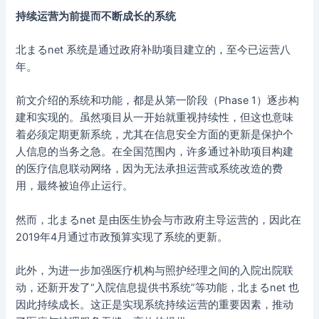
持续运营为前提而不断成长的系统
北まるnet 系统是通过政府补助项目建立的，至今已运营八
年。
前文介绍的系统和功能，都是从第一阶段（Phase 1）逐步构
建和实现的。虽然项目从一开始就重视持续性，但这也意味
着必须定期更新系统，尤其在信息安全方面的更新是保护个
人信息的当务之急。在全国范围内，许多通过补助项目构建
的医疗信息联动网络，因为无法承担运营或系统改造的费
用，最终被迫停止运行。
然而，北まるnet 是由医生协会与市政府主导运营的，因此在
2019年4月通过市政预算实现了系统的更新。
此外，为进一步加强医疗机构与照护经理之间的入院出院联
动，还新开发了“入院信息提供书系统”等功能，北まるnet 也
因此持续成长。这正是实现系统持续运营的重要因素，推动