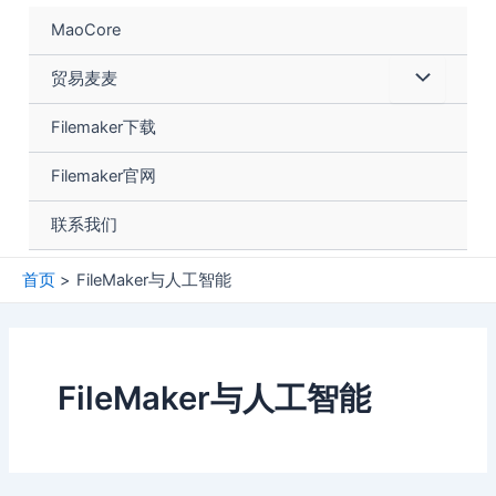
跳
MaoCore
至
内
菜
贸易麦麦
容
单
Filemaker下载
切
Filemaker官网
换
联系我们
首页
FileMaker与人工智能
FileMaker与人工智能