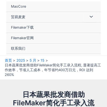
跳
MaoCore
至
内
菜
贸易麦麦
容
单
Filemaker下载
切
Filemaker官网
换
联系我们
首页
2025
5 月
15
日本蔬果批发商借助FileMaker简化手工录入流程, 显著提高工
作效率，节省人工成本，年节省约400万日元，ROI 达到
260%
日本蔬果批发商借助
FileMaker简化手工录入流