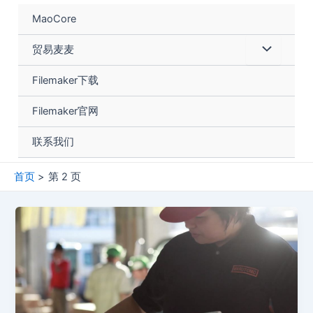
跳
MaoCore
至
内
菜
贸易麦麦
容
单
Filemaker下载
切
Filemaker官网
换
联系我们
首页
第 2 页